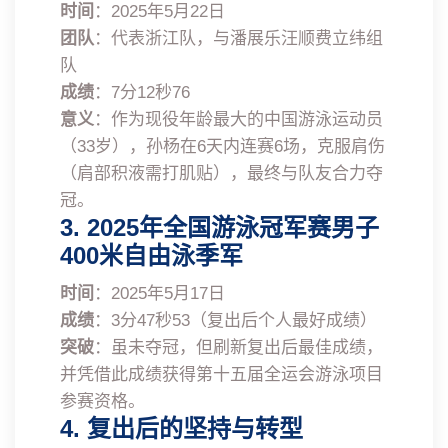
时间
：2025年5月22日
团队
：代表浙江队，与潘展乐汪顺费立纬组
队
成绩
：7分12秒76
意义
：作为现役年龄最大的中国游泳运动员
（33岁），孙杨在6天内连赛6场，克服肩伤
（肩部积液需打肌贴），最终与队友合力夺
冠。
3.
2025年全国游泳冠军赛男子
400米自由泳季军
时间
：2025年5月17日
成绩
：3分47秒53（复出后个人最好成绩）
突破
：虽未夺冠，但刷新复出后最佳成绩，
并凭借此成绩获得第十五届全运会游泳项目
参赛资格。
4.
复出后的坚持与转型