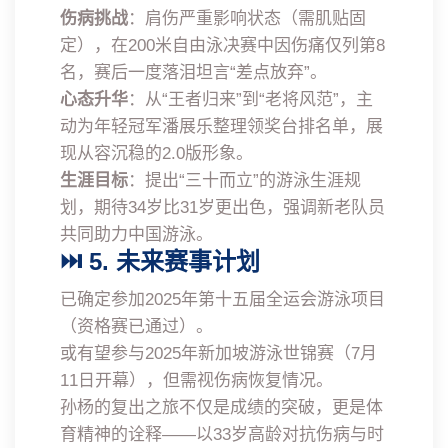
伤病挑战
：肩伤严重影响状态（需肌贴固
定），在200米自由泳决赛中因伤痛仅列第8
名，赛后一度落泪坦言“差点放弃”。
心态升华
：从“王者归来”到“老将风范”，主
动为年轻冠军潘展乐整理领奖台排名单，展
现从容沉稳的2.0版形象。
生涯目标
：提出“三十而立”的游泳生涯规
划，期待34岁比31岁更出色，强调新老队员
共同助力中国游泳。
⏭️ 5.
未来赛事计划
已确定参加2025年第十五届全运会游泳项目
（资格赛已通过）。
或有望参与2025年新加坡游泳世锦赛（7月
11日开幕），但需视伤病恢复情况。
孙杨的复出之旅不仅是成绩的突破，更是体
育精神的诠释——以33岁高龄对抗伤病与时