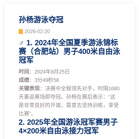
孙杨游泳夺冠
2026-02-20
‍♂️ 1.
2024年全国夏季游泳锦标
赛（合肥站）男子400米自由泳
冠军
时间
：2024年8月25日
成绩
：3分49秒58
关键表现
：决赛中全程领先对手，时隔1680
天重返赛场即夺冠。孙杨在赛后表示：“这
是非常良好的开端，靠意志坚持训练，享受
比赛”。
2.
2025年全国游泳冠军赛男子
4×200米自由泳接力冠军