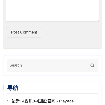
Post Comment
导航
最新PA视讯(中国区)官网 - PlayAce