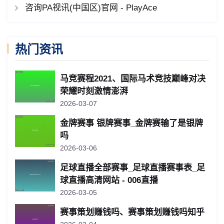
咨询PA视讯(中国区)官网 - PlayAce
热门资讯
马竞赛程2021、国际马术竞技巅峰对决
荣耀时刻激情澎湃
2026-03-07
金牌赛事 银牌赛事_金牌赛输了是银牌
吗
2026-03-06
足球直播全部赛事_足球直播赛事表_足
球直播高清网站 - 006直播
2026-03-05
赛事策划赚钱吗、赛事策划赚钱吗知乎