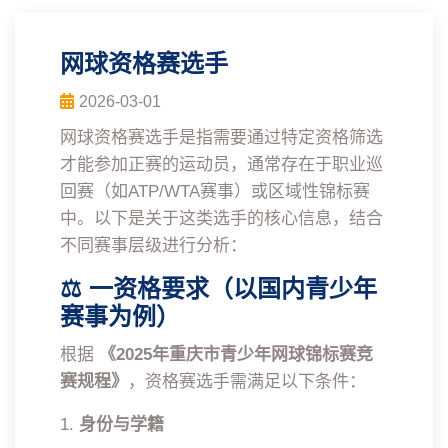
网球资格赛选手
2026-03-01
网球资格赛选手是指需要通过特定资格筛选
才能参加正赛的运动员，通常存在于职业巡
回赛（如ATP/WTA赛事）或区域性锦标赛
中。以下是关于这类选手的核心信息，结合
不同赛事层级进行分析：
⚖️
一资格要求（以国内青少年
赛事为例）
根据
《2025年重庆市青少年网球锦标赛竞
赛规程》
，资格赛选手需满足以下条件：
1.
身份与学籍