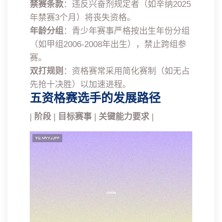
禁赛条款
：违反兴奋剂规定者（如辛纳2025
年禁赛3个月）将丧失资格。
年龄分组
：青少年赛事严格按出生年份分组
（如甲组2006-2008年出生），禁止跨组参
赛。
双打规则
：资格赛常采用简化赛制（如无占
先抢十决胜）以加速进程。
五资格赛选手的发展路径
|
阶段
|
目标赛事
|
关键能力要求
|