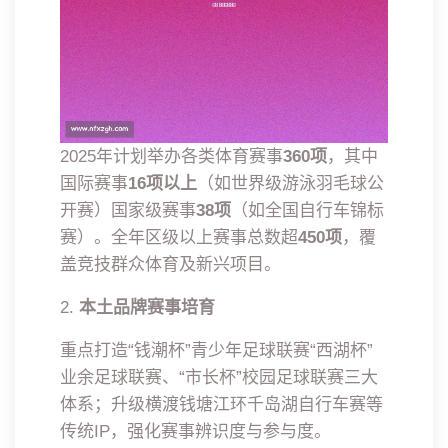
2025年计划举办各类体育赛事
360项
，其中
国际赛事
16项以上
（如世界级游泳羽毛球公
开赛）国家级赛事
38项
（如全国自行车锦标
赛）。全年区级以上赛事总数超
450项
，覆
盖竞技群众体育及新兴项目。
2.
本土品牌赛事培育
重点打造“钱潮杯”青少年足球联赛“西湖杯”
业余足球联赛、“市长杯”校园足球联赛三大
体系；升级横渡钱塘江环千岛湖自行车赛等
传统IP，强化赛事辨识度与参与度。