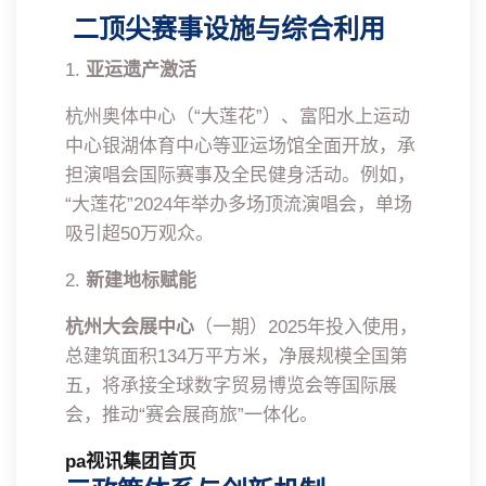
️ 二顶尖赛事设施与综合利用
1.
亚运遗产激活
杭州奥体中心（“大莲花”）、富阳水上运动
中心银湖体育中心等亚运场馆全面开放，承
担演唱会国际赛事及全民健身活动。例如，
“大莲花”2024年举办多场顶流演唱会，单场
吸引超50万观众。
2.
新建地标赋能
杭州大会展中心
（一期）2025年投入使用，
总建筑面积134万平方米，净展规模全国第
五，将承接全球数字贸易博览会等国际展
会，推动“赛会展商旅”一体化。
pa视讯集团首页